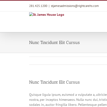
Skip
281.425.1200
|
stjamesadmissions@rightcarehs.com
to
content
Nunc Tincidunt Elit Cursus
Nunc Tincidunt Elit Cursus
Quisque ligula ipsum, euismod a vulputate a, ultricies
nostra, per inceptos himenaeos. Nulla nunc dui, tristi
sodales in, auctor fringilla libero. Pellentesque pell