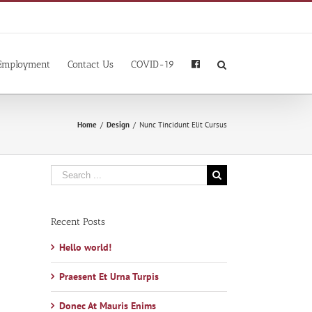
Employment
Contact Us
COVID-19
Home
/
Design
/
Nunc Tincidunt Elit Cursus
Search
for:
Recent Posts
Hello world!
Praesent Et Urna Turpis
Donec At Mauris Enims