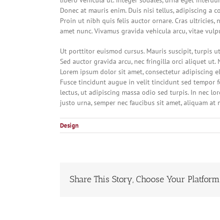
libero vehicula ut. Integer sodales, urna eget interdu
Donec at mauris enim. Duis nisi tellus, adipiscing a co
Proin ut nibh quis felis auctor ornare. Cras ultricies, 
amet nunc. Vivamus gravida vehicula arcu, vitae vulp
Ut porttitor euismod cursus. Mauris suscipit, turpis ut
Sed auctor gravida arcu, nec fringilla orci aliquet 
Lorem ipsum dolor sit amet, consectetur adipiscing eli
Fusce tincidunt augue in velit tincidunt sed tempor f
lectus, ut adipiscing massa odio sed turpis. In nec lo
justo urna, semper nec faucibus sit amet, aliquam at
Design
Share This Story, Choose Your Platform