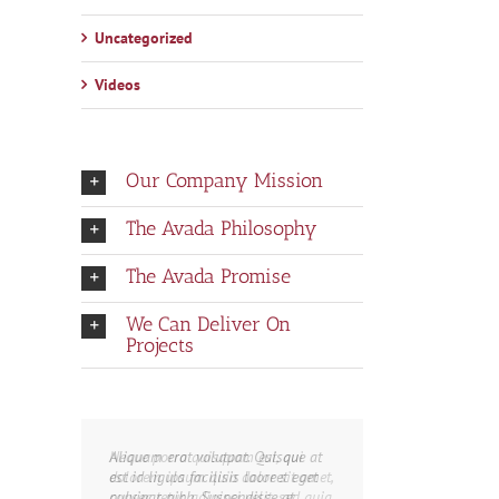
Uncategorized
Videos
Our Company Mission
The Avada Philosophy
The Avada Promise
We Can Deliver On
Projects
il
Aliquam erat volutpat. Quisque at
est id ligula facilisis laoreet eget
pulvinar nibh. Suspendisse at