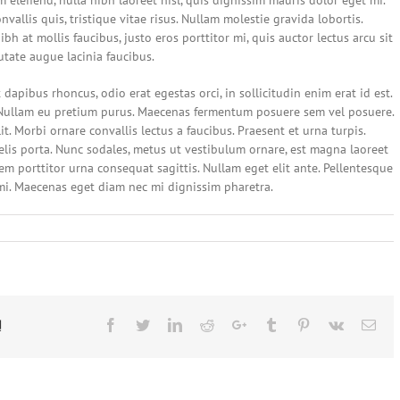
m eleifend, nulla nibh laoreet nisl, quis dignissim mauris dolor eget mi.
nvallis quis, tristique vitae risus. Nullam molestie gravida lobortis.
nibh at mollis faucibus, justo eros porttitor mi, quis auctor lectus arcu sit
utate augue lacinia faucibus.
 dapibus rhoncus, odio erat egestas orci, in sollicitudin enim erat id est.
ut. Nullam eu pretium purus. Maecenas fermentum posuere sem vel posuere.
t. Morbi ornare convallis lectus a faucibus. Praesent et urna turpis.
elis porta. Nunc sodales, metus ut vestibulum ornare, est magna laoreet
rem porttitor urna consequat sagittis. Nullam eget elit ante. Pellentesque
 mi. Maecenas eget diam nec mi dignissim pharetra.
!
Facebook
Twitter
LinkedIn
Reddit
Google+
Tumblr
Pinterest
Vk
Ema