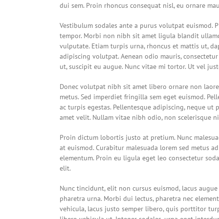
dui sem. Proin rhoncus consequat nisl, eu ornare maur
Vestibulum sodales ante a purus volutpat euismod. P
tempor. Morbi non nibh sit amet ligula blandit ullamc
vulputate. Etiam turpis urna, rhoncus et mattis ut, d
adipiscing volutpat. Aenean odio mauris, consectetur 
ut, suscipit eu augue. Nunc vitae mi tortor. Ut vel ju
Donec volutpat nibh sit amet libero ornare non laore
metus. Sed imperdiet fringilla sem eget euismod. Pel
ac turpis egestas. Pellentesque adipiscing, neque ut p
amet velit. Nullam vitae nibh odio, non scelerisque n
Proin dictum lobortis justo at pretium. Nunc malesua
at euismod. Curabitur malesuada lorem sed metus ad
elementum. Proin eu ligula eget leo consectetur soda
elit.
Nunc tincidunt, elit non cursus euismod, lacus augue
pharetra urna. Morbi dui lectus, pharetra nec element
vehicula, lacus justo semper libero, quis porttitor t