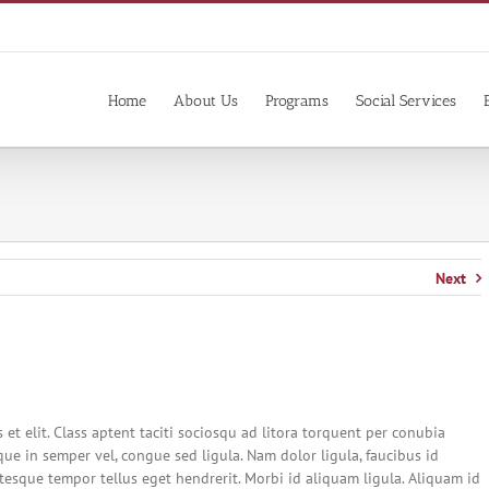
Home
About Us
Programs
Social Services
Next
 et elit. Class aptent taciti sociosqu ad litora torquent per conubia
que in semper vel, congue sed ligula. Nam dolor ligula, faucibus id
entesque tempor tellus eget hendrerit. Morbi id aliquam ligula. Aliquam id