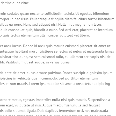
is tincidunt vitae.
roin sodales quam nec ante sollicitudin lacinia. Ut egestas bibendum
orper in nec risus. Pellentesque fringilla diam faucibus tortor bibendum
apibus eu nunc. Nunc sed aliquet nisi. Nullam ut magna non lacus
quis consequat quis, blandit a nunc. Sed orci erat, placerat ac interdum
sto quis lectus elementum ullamcorper volutpat vel libero.
et arcu luctus. Donec id arcu quis mauris euismod placerat sit amet ut
lentesque habitant morbi tristique senectus et netus et malesuada fames
ulvinar tincidunt, est sem euismod odio, eu ullamcorper turpis nisl sit
ibh. Vestibulum ut est augue, in varius purus.
da ante sit amet purus ornare pulvinar. Donec suscipit dignissim ipsum
ipiscing in vehicula quam commodo. Sed porttitor elementum
les et non mauris. Lorem ipsum dolor sit amet, consectetur adipiscing
 ornare metus, egestas imperdiet nulla nisl quis mauris. Suspendisse a
um eget, vulputate ut nisi. Aliquam accumsan, nulla sed feugiat
urpis odio sit amet ligula. Duis dapibus fermentum orci, nec malesuada