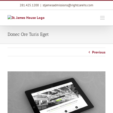
Skip
281.425.1200
|
stjamesadmissions@rightcarehs.com
to
content
Donec Ore Turis Eget
Previous
View
Larger
Image