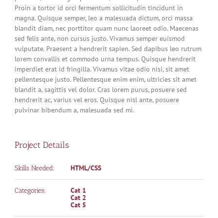
Proin a tortor id orci fermentum sollicitudin tincidunt in
magna. Quisque semper, leo a malesuada dictum, orci massa
blandit diam, nec porttitor quam nunc laoreet odio. Maecenas
sed felis ante, non cursus justo. Vivamus semper euismod
vulputate. Praesent a hendrerit sapien. Sed dapibus leo rutrum
lorem convallis et commodo urna tempus. Quisque hendrerit
imperdiet erat id fringilla. Vivamus vitae odio nisi, sit amet
pellentesque justo. Pellentesque enim enim, ultricies sit amet
blandit a, sagittis vel dolor. Cras lorem purus, posuere sed
hendrerit ac, varius vel eros. Quisque nisl ante, posuere
pulvinar bibendum a, malesuada sed mi.
Project Details
HTML/CSS
Skills Needed:
Cat 1
Categories:
Cat 2
Cat 5