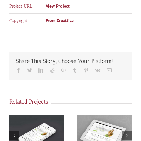
View Project
Project URL:
From Creattica
Copyright:
Share This Story, Choose Your Platform!
Facebook
Twitter
LinkedIn
Reddit
Google+
Tumblr
Pinterest
Vk
Email
Related Projects
a
Proin Sodales
Nam Viverra