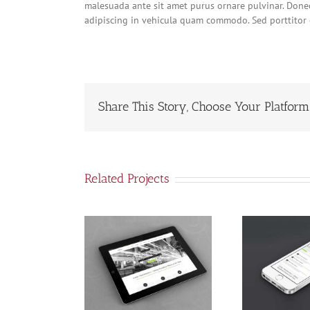
malesuada ante sit amet purus ornare pulvinar. Done
adipiscing in vehicula quam commodo. Sed porttito
Share This Story, Choose Your Platform
Related Projects
ec Ore Turis
Mauris Fringilla
N
Eget
Voluts