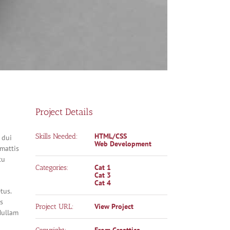
Project Details
HTML/CSS
Skills Needed:
 dui
Web Development
 mattis
tu
Cat 1
Categories:
Cat 3
Cat 4
tus.
s
View Project
Project URL:
Nullam