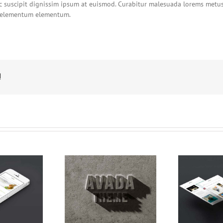
c suscipit dignissim ipsum at euismod. Curabitur malesuada lorems metu
r elementum elementum.
!
am Viverra
Curabitur Malada
S
Euismod
Lorem