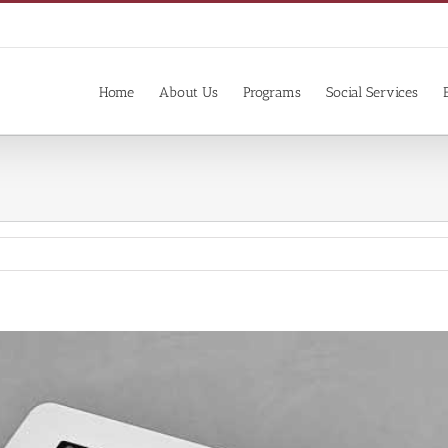
Home
About Us
Programs
Social Services