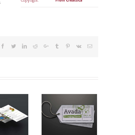
From Creattica
Copyright:
s
Facebook
Twitter
LinkedIn
Reddit
Google+
Tumblr
Pinterest
Vk
Email
uspende Phara
Urna