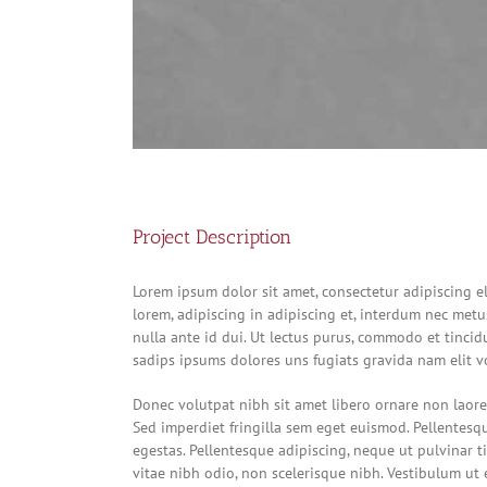
Project Description
Lorem ipsum dolor sit amet, consectetur adipiscing el
lorem, adipiscing in adipiscing et, interdum nec metus.
nulla ante id dui. Ut lectus purus, commodo et tincid
sadips ipsums dolores uns fugiats gravida nam elit vo
Donec volutpat nibh sit amet libero ornare non laore
Sed imperdiet fringilla sem eget euismod. Pellentesq
egestas. Pellentesque adipiscing, neque ut pulvinar t
vitae nibh odio, non scelerisque nibh. Vestibulum ut 