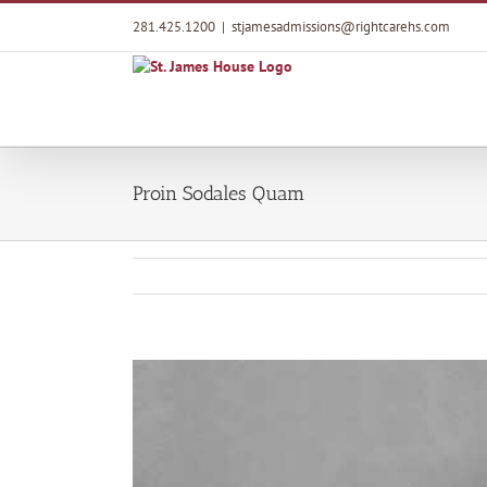
Skip
281.425.1200
|
stjamesadmissions@rightcarehs.com
to
content
Proin Sodales Quam
View
Larger
Image