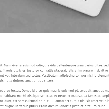
it. Nam viverra euismod odio, gravida pellentesque urna varius vitae. Sed
 Mauris ultricies, justo eu convallis placerat, felis enim ornare nisi, vitae
unt vel, interdum sed lectus. Vestibulum adipiscing tempor nisi id elemen
ls nulla dolores amet untras sitsers.
et arcu luctus. Donec id arcu quis mauris euismod placerat sit amet ut me
ue habitant morbi tristique senectus et netus et malesuada fames ac turpi
incidunt, est sem euismod odio, eu ullamcorper turpis nisl sit amet velit. 
est augue, in varius purus. Proin dictum lobortis justo at pretium. Nunc